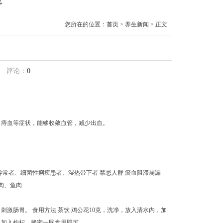
息
您所在的位置：
首页
>
养生新闻
> 正文
评论：
0
、痔血等症状，能够收敛血管，减少出血。
异常者、细菌性痢疾患者、湿热带下者 禁忌人群 瘀血阻滞崩漏
肉、鱼肉
激肠胃。 食用方法 茶饮 鸡公花10克，洗净，放入清水内，加
，加入枸杞、蜂蜜一同食用即可。