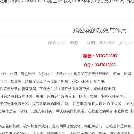
更新时间：2026-8-8 现已经收录856条杭州熙悦养生网信
鸡公花的功效与作用
作者：aqi 来源： 日期：2026-8-8 人气：
5
微信：YHGG8583
QQ：3347615065
、止带、止痢、清热利湿、助消化 1、收敛止血：鸡公花可用于治疗吐血、便血、崩漏
带异常，如量多、清稀无味或伴有腹部下坠感，鸡公花具有止带作用。
菌性痢疾导致的腹痛腹泻、下痢赤白脓血等症状有显著疗效，能够止泻止痢。
还具有清热利湿的功效，可用于辅助治疗湿热带下、阴痒、水肿、小便不利等症状。
于促进消化液分泌，提高胃肠道的消化功能。 注意事项 适宜人群 出血症状者、白带
过敏体质者、孕妇、儿童及有肾炎、甲状腺疾病的患者、心脑血管病患者 不宜同食 猪
鸡公花的药效，破坏其营养成分。鱼肉同属凉性食物，搭配鸡公花一起吃会加重体寒、刺
杞后继续煮5分钟，待水压小时即可饮用。 炒熬 鸡公花10克，洗净，用油将其炒熬