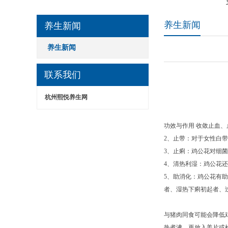
养生新闻
养生新闻
养生新闻
联系我们
杭州熙悦养生网
功效与作用 收敛止血
2、止带：对于女性白
3、止痢：鸡公花对细
4、清热利湿：鸡公花
5、助消化：鸡公花有助
者、湿热下痢初起者、
与猪肉同食可能会降低
热煮沸，再放入姜片或枸