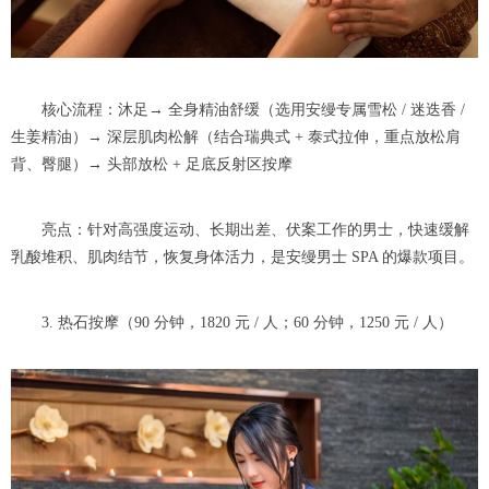
核心流程：沐足→ 全身精油舒缓（选用安缦专属雪松 / 迷迭香 /
生姜精油）→ 深层肌肉松解（结合瑞典式 + 泰式拉伸，重点放松肩
背、臀腿）→ 头部放松 + 足底反射区按摩
亮点：针对高强度运动、长期出差、伏案工作的男士，快速缓解
乳酸堆积、肌肉结节，恢复身体活力，是安缦男士 SPA 的爆款项目。
3. 热石按摩（90 分钟，1820 元 / 人；60 分钟，1250 元 / 人）