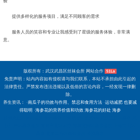
验
提供多样化的服务项目，满足不同顾客的需求
服务人员的笑容和专业让我感受到了星级的服务体验，非常满
意。
版权所有：武汉武昌区丝袜会所 网站合作
51La
免责声明：站内内容如有侵权请与我们联系，本站不承担由此引起的
法律责任。严禁发布违法违规以及低俗的言论内容，一经发现一律删
除。
养生资讯： ·
南瓜子的功效与作用、禁忌和食用方法
·
运动减肥 也要减
得聪明
·
海参花的营养价值和功效 海参花的好处 海参
苏州虎丘区休闲会所
常州桑拿
广州增城区柔式spa
武汉江汉区桑拿
武
汉江岸区桑拿会所
青岛市北区水疗
深圳龙岗区桑拿会所
上海宝山区
桑拿
北京丰台区丝袜会所
长沙桑拿