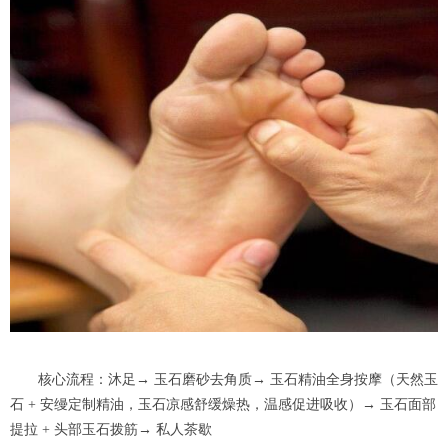
核心流程：沐足→ 玉石磨砂去角质→ 玉石精油全身按摩（天然玉
石 + 安缦定制精油，玉石凉感舒缓燥热，温感促进吸收）→ 玉石面部
提拉 + 头部玉石拨筋→ 私人茶歇