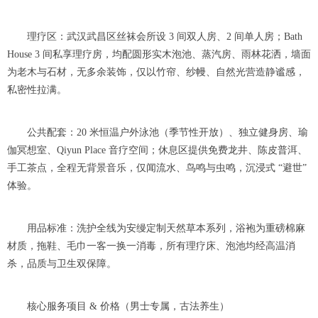
理疗区：武汉武昌区丝袜会所设 3 间双人房、2 间单人房；Bath
House 3 间私享理疗房，均配圆形实木泡池、蒸汽房、雨林花洒，墙面
为老木与石材，无多余装饰，仅以竹帘、纱幔、自然光营造静谧感，
私密性拉满。
公共配套：20 米恒温户外泳池（季节性开放）、独立健身房、瑜
伽冥想室、Qiyun Place 音疗空间；休息区提供免费龙井、陈皮普洱、
手工茶点，全程无背景音乐，仅闻流水、鸟鸣与虫鸣，沉浸式 “避世”
体验。
用品标准：洗护全线为安缦定制天然草本系列，浴袍为重磅棉麻
材质，拖鞋、毛巾一客一换一消毒，所有理疗床、泡池均经高温消
杀，品质与卫生双保障。
核心服务项目 & 价格（男士专属，古法养生）