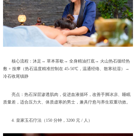
核心流程：沐足→ 草本茶歇→ 全身精油打底→ 火山热石循经热
敷 + 按摩（热石温度精准控制在 45-50℃，温通经络、散寒祛湿）→
冷石收尾镇静
亮点：热石深层渗透肌肉，促进血液循环，改善手脚冰凉、睡眠
质量差，适合压力大、体质虚寒的男士，兼具疗愈与养生双重功效。
4. 皇家玉石疗法（150 分钟，3200 元 / 人）