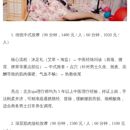
1. 传统中式按摩（90 分钟，1480 元 / 人；60 分钟，1020 元 /
人）
核心流程：沐足礼（艾草 + 海盐）→ 中医经络问诊（肩颈、腰
背、脾胃等重点部位）→ 中式推拿 + 点穴（针对男士久坐、熬夜、应
酬导致的肌肉僵硬、气血不畅）→ 热敷收尾
亮点：北京spa理疗师均为 5 年以上中医理疗经验，持证上岗，手
法刚柔并济，可精准疏通膀胱经、督脉，缓解腰肌劳损、颈椎酸痛，
适合商务男士日常养生调理。
2. 深层肌肉放松按摩（90 分钟，1580 元 / 人；60 分钟，1100 元