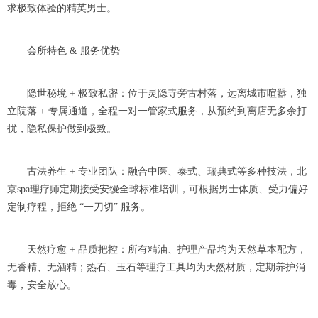
求极致体验的精英男士。
会所特色 & 服务优势
隐世秘境 + 极致私密：位于灵隐寺旁古村落，远离城市喧嚣，独
立院落 + 专属通道，全程一对一管家式服务，从预约到离店无多余打
扰，隐私保护做到极致。
古法养生 + 专业团队：融合中医、泰式、瑞典式等多种技法，北
京spa理疗师定期接受安缦全球标准培训，可根据男士体质、受力偏好
定制疗程，拒绝 “一刀切” 服务。
天然疗愈 + 品质把控：所有精油、护理产品均为天然草本配方，
无香精、无酒精；热石、玉石等理疗工具均为天然材质，定期养护消
毒，安全放心。