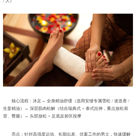
/ 人）
核心流程：沐足→ 全身精油舒缓（选用安缦专属雪松 / 迷迭香 /
生姜精油）→ 深层肌肉松解（结合瑞典式 + 泰式拉伸，重点放松肩
背、臀腿）→ 头部放松 + 足底反射区按摩
亮点：针对高强度运动、长期出差、伏案工作的男士，快速缓解