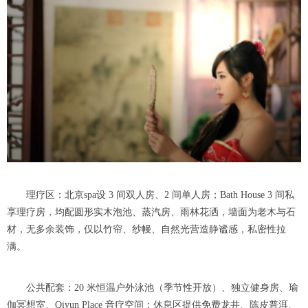
理疗区：北京spa设 3 间双人房、2 间单人房；Bath House 3 间私
享理疗房，均配圆形实木泡池、蒸汽房、雨林花洒，墙面为老木与石
材，无多余装饰，仅以竹帘、纱幔、自然光营造静谧感，私密性拉
满。
公共配套：20 米恒温户外泳池（季节性开放）、独立健身房、瑜
伽冥想室、Qiyun Place 音疗空间；休息区提供免费龙井、陈皮普洱、