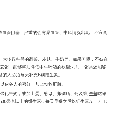
导致血管阻塞，严重的会有爆血管、中风情况出现，不宜食
、大多数种类的蔬菜、麦麸、
牛奶
等。如果习惯，不妨在
麦粥，能够帮助降低中午喝酒的欲望;同时，粥类还能够
酒的人必须每天补充B族维生素。
可以依各人的喜好，加上动物肝脏。
强化牛奶，或加上蛋、酵母、卵磷脂、钙及镁;
午餐
吃绿
00毫克以上的维生素C;每天
早餐
之后吃维生素A、D、E