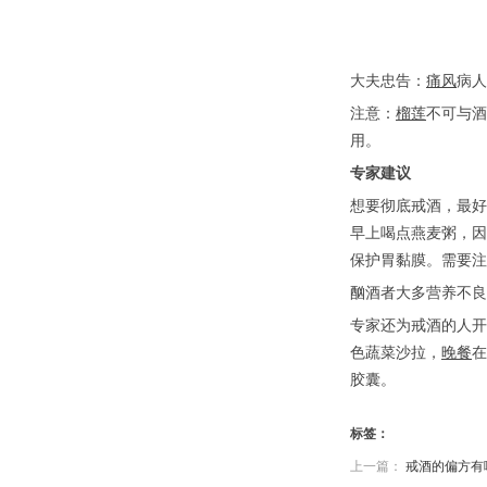
大夫忠告：
痛风
病人
注意：
榴莲
不可与酒
用。
专家建议
想要彻底戒酒，最好
早上喝点燕麦粥，因
保护胃黏膜。需要注
酗酒者大多营养不良
专家还为戒酒的人开
色蔬菜沙拉，
晚餐
在
胶囊。
标签：
上一篇：
戒酒的偏方有