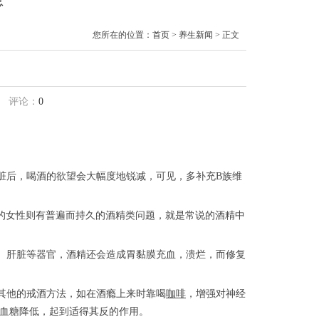
息
您所在的位置：
首页
>
养生新闻
> 正文
评论：
0
脏后，喝酒的欲望会大幅度地锐减，可见，多补充B族维
5%的女性则有普遍而持久的酒精类问题，就是常说的酒精中
、肝脏等器官，酒精还会造成胃黏膜充血，溃烂，而修复
其他的戒酒方法，如在酒瘾上来时靠喝
咖啡
，增强对神经
使血糖降低，起到适得其反的作用。