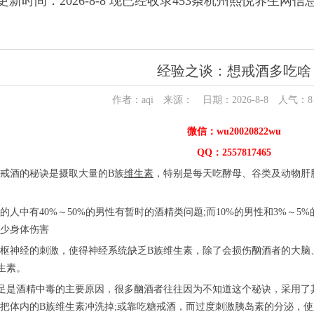
更新时间：2026-8-8 现已经收录453条杭州熙悦养生网信
经验之谈：想戒酒多吃啥
作者：aqi 来源： 日期：2026-8-8 人气：
8
微信：wu20020822wu
QQ：2557817465
戒酒的秘诀是摄取大量的B族
维生素
，特别是每天吃酵母、谷类及动物肝
的人中有40%～50%的男性有暂时的酒精类问题;而10%的男性和3%～
少身体伤害
枢神经的刺激，使得神经系统缺乏B族维生素，除了会损伤酗酒者的大脑
生素。
足是酒精中毒的主要原因，很多酗酒者往往因为不知道这个秘诀，采用了
把体内的B族维生素冲洗掉;或靠吃糖戒酒，而过度刺激胰岛素的分泌，