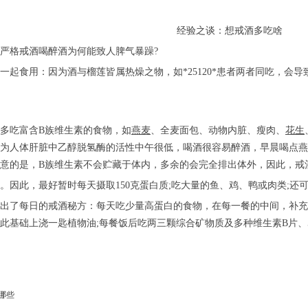
经验之谈：想戒酒多吃啥
严格戒酒喝醉酒为何能致人脾气暴躁?
一起食用：因为酒与榴莲皆属热燥之物，如*25120*患者两者同吃，会
多吃富含B族维生素的食物，如
燕麦
、全麦面包、动物内脏、瘦肉、
花生
为人体肝脏中乙醇脱氢酶的活性中午很低，喝酒很容易醉酒，早晨喝点燕
意的是，B族维生素不会贮藏于体内，多余的会完全排出体外，因此，戒
。因此，最好暂时每天摄取150克蛋白质;吃大量的鱼、鸡、鸭或肉类;还
出了每日的戒酒秘方：每天吃少量高蛋白的食物，在每一餐的中间，补充
此基础上浇一匙植物油;每餐饭后吃两三颗综合矿物质及多种维生素B片、5
哪些