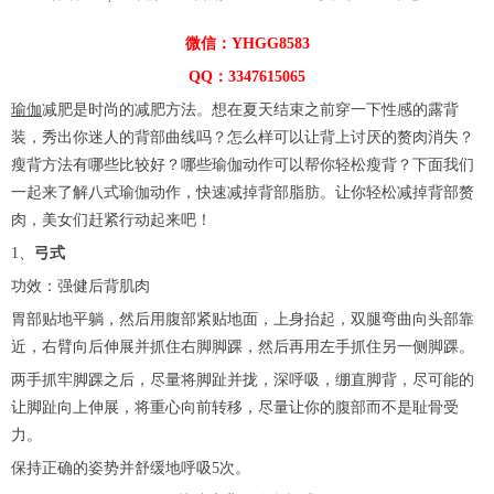
微信：YHGG8583
QQ：3347615065
瑜伽
减肥是时尚的减肥方法。想在夏天结束之前穿一下性感的露背
装，秀出你迷人的背部曲线吗？怎么样可以让背上讨厌的赘肉消失？
瘦背方法有哪些比较好？哪些瑜伽动作可以帮你轻松瘦背？下面我们
一起来了解八式瑜伽动作，快速减掉背部脂肪。让你轻松减掉背部赘
肉，美女们赶紧行动起来吧！
1、
弓式
功效：强健后背肌肉
胃部贴地平躺，然后用腹部紧贴地面，上身抬起，双腿弯曲向头部靠
近，右臂向后伸展并抓住右脚脚踝，然后再用左手抓住另一侧脚踝。
两手抓牢脚踝之后，尽量将脚趾并拢，深呼吸，绷直脚背，尽可能的
让脚趾向上伸展，将重心向前转移，尽量让你的腹部而不是耻骨受
力。
保持正确的姿势并舒缓地呼吸5次。