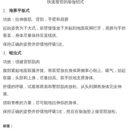
快速瘦背的瑜伽招式
2、
海豚平板式
功效：拉伸腹肌、背部，手臂和肩膀
起始姿势为下犬式，前臂慢慢放下并贴到地面双脚打开，肩膀与手肘
垂直，身体尽量保持呈直线状。
保持正确的姿势并舒缓地呼吸5次。
3、
蝗虫式
功效：强健背部肌肉
腹部紧贴地面双腿并拢。将双臂放在身体两侧掌心朝上。吸气，抬起
双腿，头部和上身，尽量抬高。双手扶地支撑身体。
舒缓的呼吸，试着将两肩和臀部肌肉放松。从头到脚将身体完全伸
展。
借助脊椎的力量，尽可能地拉伸你的身体。
保持正确的姿势并舒缓地呼吸5次，然后在瑜伽垫上做背部放松。
标签：