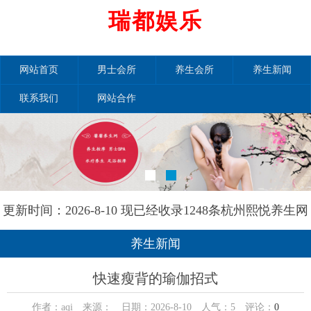
瑞都娱乐
网站首页
男士会所
养生会所
养生新闻
联系我们
网站合作
更新时间：2026-8-10 现已经收录1248条杭州熙悦养生网
信息
养生新闻
快速瘦背的瑜伽招式
作者：aqi 来源： 日期：2026-8-10 人气：
5
评论：
0