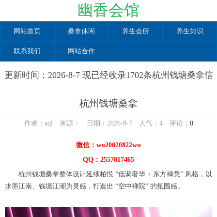
幽香会馆
网站首页
桑拿休闲
养生会所
养生知识
联系我们
网站合作
更新时间：2026-8-7 现已经收录1702条杭州钱塘桑拿信
息
杭州钱塘桑拿
作者：aqi 来源： 日期：2026-8-7 人气：
4
评论：
0
微信：wu20020822wu
QQ：2557817465
杭州钱塘桑拿整体设计延续柏悦 “低调奢华 + 东方禅意” 风格，以
水墨江南、钱塘江潮为灵感，打造出 “空中禅院” 的氛围感。