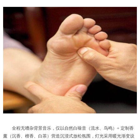
全程无嘈杂背景音乐，仅以自然白噪音（流水、鸟鸣）+ 定制香
薰（沉香、檀香、白茶）营造沉浸式放松氛围，灯光采用暖光渐变设