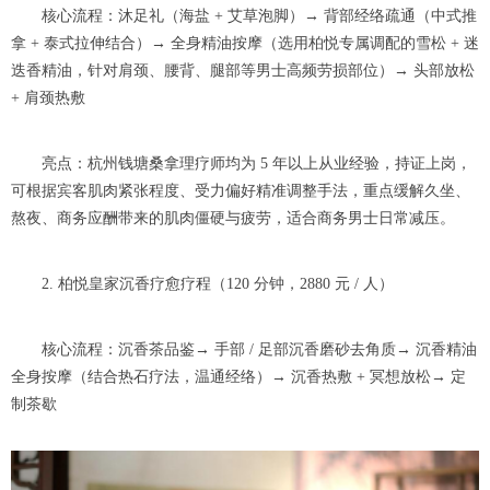
核心流程：沐足礼（海盐 + 艾草泡脚）→ 背部经络疏通（中式推
拿 + 泰式拉伸结合）→ 全身精油按摩（选用柏悦专属调配的雪松 + 迷
迭香精油，针对肩颈、腰背、腿部等男士高频劳损部位）→ 头部放松
+ 肩颈热敷
亮点：杭州钱塘桑拿理疗师均为 5 年以上从业经验，持证上岗，
可根据宾客肌肉紧张程度、受力偏好精准调整手法，重点缓解久坐、
熬夜、商务应酬带来的肌肉僵硬与疲劳，适合商务男士日常减压。
2. 柏悦皇家沉香疗愈疗程（120 分钟，2880 元 / 人）
核心流程：沉香茶品鉴→ 手部 / 足部沉香磨砂去角质→ 沉香精油
全身按摩（结合热石疗法，温通经络）→ 沉香热敷 + 冥想放松→ 定
制茶歇