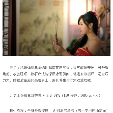
亮点：杭州钱塘桑拿选用越南芽庄沉香，香气醇厚安神，可舒缓
焦虑、改善睡眠；热石疗法能深层渗透肌肉，促进血液循环，适合压
力大、睡眠质量差的高端男士，兼具养生与疗愈双重功效。
3. 男士焕颜紧致护理 + 全身 SPA（150 分钟，3680 元 / 人）
核心流程：全身舒缓按摩→ 面部深层清洁（男士专用控油洁面）