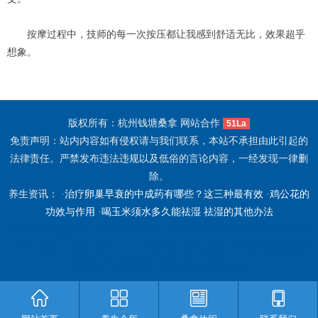
按摩过程中，技师的每一次按压都让我感到舒适无比，效果超乎
想象。
版权所有：杭州钱塘桑拿 网站合作
51La
免责声明：站内内容如有侵权请与我们联系，本站不承担由此引起的
法律责任。严禁发布违法违规以及低俗的言论内容，一经发现一律删
除。
养生资讯： ·
治疗卵巢早衰的中成药有哪些？这三种最有效
·
鸡公花的
功效与作用
·
喝玉米须水多久能祛湿 祛湿的其他办法
北京东城区丝袜会所
珠海桑拿价格
北京朝阳区附近的桑拿
成都新都
区休闲会所
上海虹口男士spa
广州花都区高端桑拿
北京通州桑拿
南京
建邺桑拿
南通按摩
北京海淀区桑拿会所