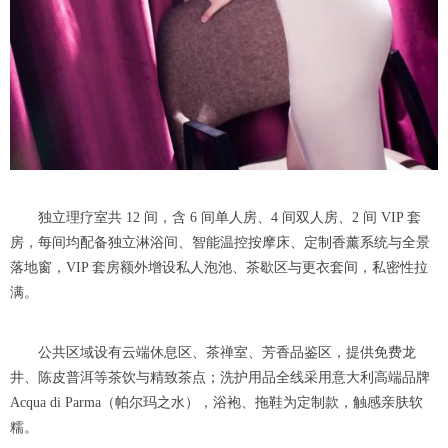
独立理疗室共 12 间，含 6 间单人房、4 间双人房、2 间 VIP 套
房，每间均配备独立淋浴间、智能温控按摩床、定制香薰系统与全景
落地窗，VIP 套房额外增设私人泡池、茶歇区与更衣套间，私密性拉
满。
公共区域设有云端休息区、茶禅室、芳香品鉴区，提供免费龙
井、陈皮普洱等茶饮与精致茶点；洗护用品全线采用意大利高端品牌
Acqua di Parma（帕尔玛之水），浴袍、拖鞋为定制款，触感亲肤软
糯。