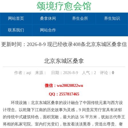
颂境疗愈会馆
网站首页
桑拿休闲
养生会所
养生知识
联系我们
网站合作
更新时间：2026-8-9 现已经收录408条北京东城区桑拿信
息
北京东城区桑拿
作者：aqi 来源： 日期：2026-8-9 人气：
2
评论：
0
微信：wu20020822wu
QQ：2557817465
环境设施：北京东城区桑拿的设计融合了中国传统元素与西方设
计理念。以乾隆下江南的历史故事为灵感，9 间贵宾芳疗室具有浓郁
的传统中式建筑特色，面积宽敞，最大的达 56 平方米，犹如古代帝王
将相的私家宅院。室内灯光变幻，散发着淡淡熏香，营造出尊贵、奢