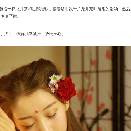
该疗程包括一杯龙井茶和足部磨砂，接着是用数千片龙井茶叶浸泡的浴汤，
和恢复平衡。
师的手法下，缓解肌肉紧张，放松身心。