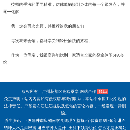
技师的手法轻柔而精准，仿佛能触摸到身体的每一个紧绷点，并
逐一化解。
我一定会再次光顾，并推荐给我的朋友们
每次我来会馆，都能享受到轻松愉快的旅程。
作为一位母亲，我很高兴能找到一家适合全家的桑拿休闲SPA会
馆
版权所有：广州花都区高端桑拿 网站合作
51La
免责声明：站内内容如有侵权请与我们联系，本站不承担由此引起的
法律责任。严禁发布违法违规以及低俗的言论内容，一经发现一律删
除。
养生资讯： ·
纵隔肿瘤应如何饮食调理？坚持5个饮食原则
·
颈部淋巴
结肿大不是淋巴瘤 淋巴结肿大是什
·
王源下颌骨脱位 怎么才是正确处