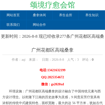
颂境疗愈会馆
网站首页
桑拿休闲
养生会所
养生知识
联系我们
网站合作
更新时间：2026-8-8 现已经收录277条广州花都区高端桑
拿信息
广州花都区高端桑拿
作者：aqi 来源： 日期：2026-8-8 人气：
3
评论：
0
电话:13421632199
QQ:2825354672
微信：gs2020xd
环境设施：广州花都区高端桑拿的设计融合了中国传统元素与西
方设计理念。以乾隆下江南的历史故事为灵感，9 间贵宾芳疗室具有
浓郁的传统中式建筑特色，面积宽敞，最大的达 56 平方米，犹如古代