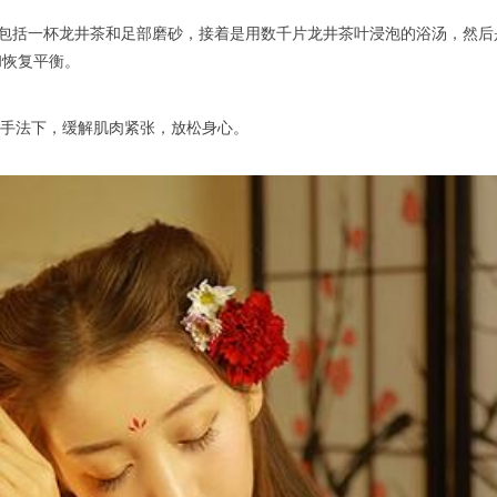
该疗程包括一杯龙井茶和足部磨砂，接着是用数千片龙井茶叶浸泡的浴汤，
和恢复平衡。
师的手法下，缓解肌肉紧张，放松身心。