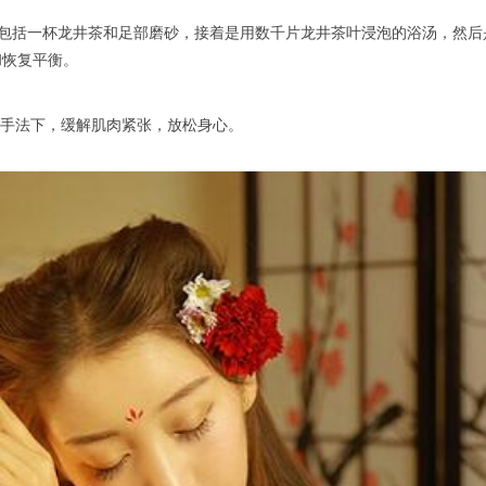
该疗程包括一杯龙井茶和足部磨砂，接着是用数千片龙井茶叶浸泡的浴汤，
和恢复平衡。
师的手法下，缓解肌肉紧张，放松身心。