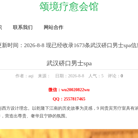
颂境疗愈会馆
识
联系我们
网站合作
更新时间：2026-8-8 现已经收录1673条武汉硚口男士spa信
武汉硚口男士spa
作者：aqi 来源： 日期：2026-8-8 人气：
5
评论：
0
微信：wu20020822wu
QQ：2557817465
西方设计理念。以乾隆下江南的历史故事为灵感，9 间贵宾芳疗室具有浓郁
香，营造出尊贵、奢华且宁静的氛围。