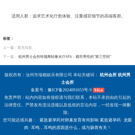
适用人群：追求艺术化疗愈体验、注重感官细节的高端客群。
标签：
上一篇：暂无信息
下一篇：
杭州男士会所玲珑阁轻奢水疗SPA：都市男性的“第三空间”
版权所有：汝州市瑞都娱乐有限公司 本站关键词：
杭州会所
杭州男
士会所
备案号：
豫ICP备2024091653号-9
51La
免责声明：站内内容如有侵权请与我们联系，本站不承担由此引起的
法律责任。严禁发布违法违规以及低俗的言论内容，一经发现一律删
除。
您可能还感兴趣： ·
紧急避孕药对卵巢发育有何影响 紧急避孕药
·
龙眼
肉
·
耳鸣，耳鸣的原因是什么，或与肠胃有关！