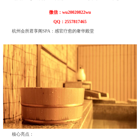
微信：wu20020822wu
QQ：2557817465
杭州会所君享阁SPA：感官疗愈的奢华殿堂
核心亮点：