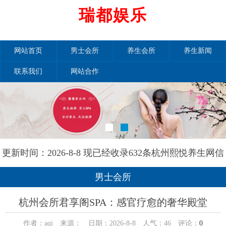
瑞都娱乐
网站首页
男士会所
养生会所
养生新闻
联系我们
网站合作
更新时间：2026-8-8 现已经收录632条杭州熙悦养生网信
息
男士会所
杭州会所君享阁SPA：感官疗愈的奢华殿堂
作者：aqi 来源： 日期：2026-8-8 人气：
46
评论：
0