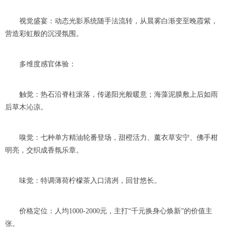
视觉盛宴：动态光影系统随手法流转，从晨雾白渐变至晚霞紫，
营造彩虹般的沉浸氛围。
多维度感官体验：
触觉：热石沿脊柱滚落，传递阳光般暖意；海藻泥膜敷上后如雨
后草木沁凉。
嗅觉：七种单方精油轮番登场，甜橙活力、薰衣草安宁、佛手柑
明亮，交织成香氛乐章。
味觉：特调薄荷柠檬茶入口清冽，回甘悠长。
价格定位：人均1000-2000元，主打“千元换身心焕新”的价值主
张。